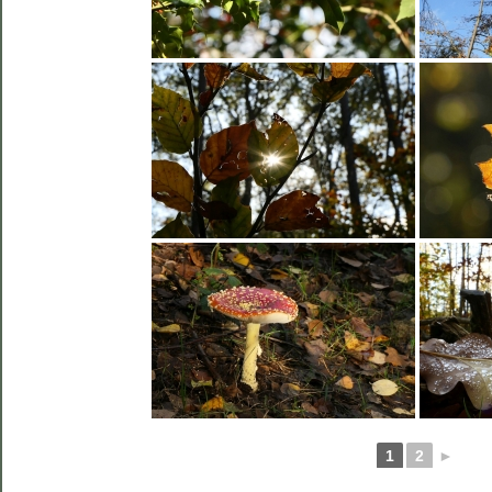
1
2
►