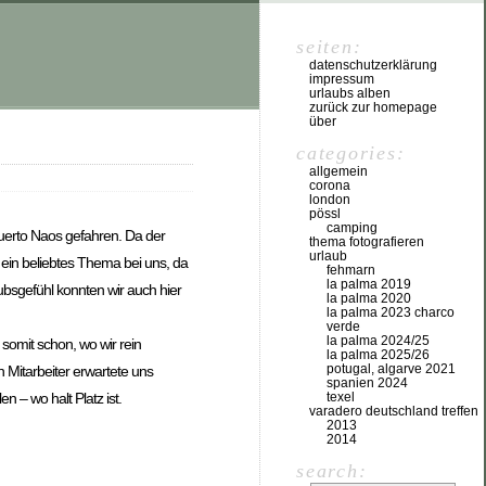
seiten:
datenschutzerklärung
impressum
urlaubs alben
zurück zur homepage
über
categories:
allgemein
corona
london
pössl
camping
Puerto Naos gefahren. Da der
thema fotografieren
urlaub
 ein beliebtes Thema bei uns, da
fehmarn
la palma 2019
ubsgefühl konnten wir auch hier
la palma 2020
la palma 2023 charco
verde
la palma 2024/25
somit schon, wo wir rein
la palma 2025/26
potugal, algarve 2021
Mitarbeiter erwartete uns
spanien 2024
texel
 – wo halt Platz ist.
varadero deutschland treffen
2013
2014
search: