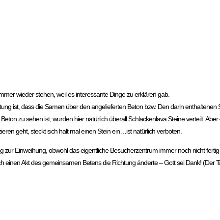
er wieder stehen, weil es interessante Dinge zu erklären gab.
ng ist, dass die Samen über den angelieferten Beton bzw. Den darin enthaltenen S
eton zu sehen ist, wurden hier natürlich überall Schlackenlava Steine verteilt. Ab
eren geht, steckt sich halt mal einen Stein ein…ist natürlich verboten.
 zur Einweihung, obwohl das eigentliche Besucherzentrum immer noch nicht fertig 
h einen Akt des gemeinsamen Betens die Richtung änderte – Gott sei Dank! (Der Tag 