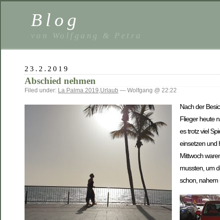
Blog
von Wolfgang & Petra
23.2.2019
Abschied nehmen
Filed under:
La Palma 2019
,
Urlaub
— Wolfgang @ 22:22
Nach der Besic
Flieger heute 
es trotz viel S
einsetzen und
Mittwoch waren
mussten, um de
schon, nahem u