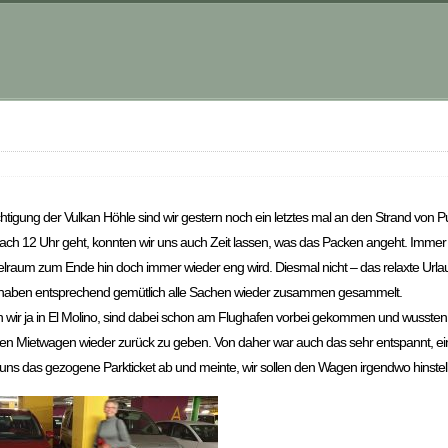
htigung der Vulkan Höhle sind wir gestern noch ein letztes mal an den Strand von 
nach 12 Uhr geht, konnten wir uns auch Zeit lassen, was das Packen angeht. Immer
pielraum zum Ende hin doch immer wieder eng wird. Diesmal nicht – das relaxte Urla
 haben entsprechend gemütlich alle Sachen wieder zusammen gesammelt.
 wir ja in El Molino, sind dabei schon am Flughafen vorbei gekommen und wussten 
n Mietwagen wieder zurück zu geben. Von daher war auch das sehr entspannt, ein 
ns das gezogene Parkticket ab und meinte, wir sollen den Wagen irgendwo hinstellen