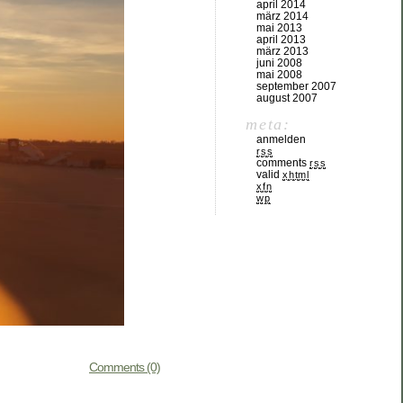
april 2014
märz 2014
mai 2013
april 2013
märz 2013
juni 2008
mai 2008
september 2007
august 2007
meta:
anmelden
rss
comments
rss
valid
xhtml
xfn
wp
Comments (0)