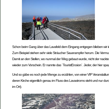
Schon beim Gang über das Lavafeld dem Eingang entgegen blieben wir imm
Zum Beispiel stehen sehr viele Sträucher Sauerampfer herum. Die Vermutu
Damit an den Stellen, wo nunmal der Weg gebaut wurde, nicht der nackte B
wieder zum Vorschein. Er nannte das ´TouristErosion´. Jeder, der hier spazi
Und so gäbe es noch jede Menge zu erzählen, von einer VIP Veranstaltung
deren Kirche eigentlich genau im Fluss des Lavastroms steht und nur durc
im Ort).