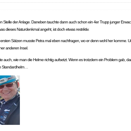
en Stelle der Anlage. Daneben tauchte dann auch schon ein 4er Trupp junger Erwachs
was dieses Naturdenkmal angeht, ist doch etwas restriktiv.
rsten Sätzen musste Petra mal eben nachfragen, wo er denn wohl her komme. Und
ner anderen Insel.
te auch, wie man die Helme richtig aufsetzt. Wenn es trotzdem ein Problem gab, da
inen Standardhelm…