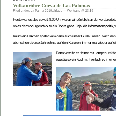
Vulkanröhre Cueva de Las Palomas
Filed under:
La Palma 2019
,
Urlaub
— Wolfgang @ 23:19
Heute war es also soweit. 9:30 Uhr waren wir pünktlich an der verabredet
ob es hier wohl irgendwo so ein Röhre gäbe. Jaja, die Informationspolitik, 
Kaum ein Pärchen später kam dann auch unser Guide Steven. Nach den e
aber schon diverse Jahrzehnte auf den Kanaren, immer mal wieder auf ei
Dann verteilte er Helme mit Lampen, erklär
passt ja so ein Kopf nicht einfach so in e