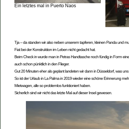
Ein letztes mal in Puerto Naos
Tja – da standen wir also neben unserem tapferen, kleinen Panda und mus
Fiat bei der Konstruktion im Leben nicht gedacht hat.
Beim Check in wurde man in Petras Handtasche noch fündig in Form eine
auch schon pünktlich in den Flieger.
Gut 20 Minuten eher als geplant landeten wir dann in Düsseldorf, was un
So ist der Urlaub in La Palma in 2019 wieder eine schöne Erinnerung mehr.
Mietwagen, alle so problemlos funktioniert haben.
Sicherlich sind wir nicht das letzte Mal auf dieser Insel gewesen.