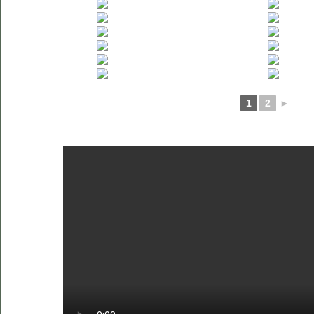
1
2
►