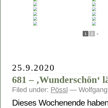
1
2
►
25.9.2020
681 – ‚Wunderschön‘ l
Filed under:
Pössl
— Wolfgang
Dieses Wochenende haben 