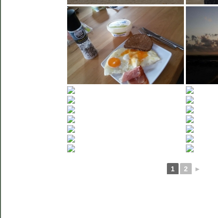
1
2
►