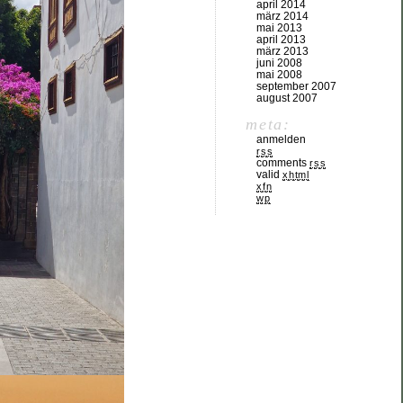
april 2014
märz 2014
mai 2013
april 2013
märz 2013
juni 2008
mai 2008
september 2007
august 2007
meta:
anmelden
rss
comments
rss
valid
xhtml
xfn
wp