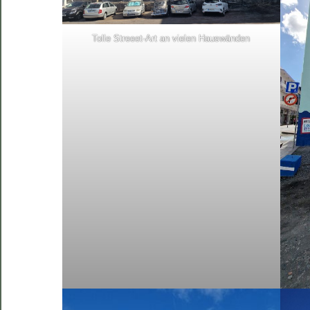
Tolle Streeet-Art an vielen Hauswänden