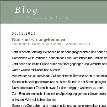
Blog
von Wolfgang & Petra
30.11.2025
Nun sind wir angekommen
Filed under:
La Palma 2025/26
,
Urlaub
— Wolfgang @ 22:24
Jetzt ist schon Sonntag. Wir haben beide sehr gut geschlafen und haben
Dort wollten wir frühstücken. Kennen das Lokal vom letzten mal und die Bes
Jetzt noch eine kleine Runde durch die Stadt gegangen und versucht, noc
waren welche mit Kaffee und Kuchen.
Also wieder zurück zum Haus. Auf der hinteren Terrasse war nun schon to
Sonnenschutz eingeschmiert und ne halbe Stunde in der Sonne gelegen. Ri
Nu wurde es aber Zeit noch etwas für den morgigen Unterricht zu üben…
Zum Entspannen noch einen kleinen Spaziergang gemacht, bevor es dann
anhaben. Wird halt kühler abends.
So geht die Zeit dahin – und morgen ist für uns zunächst einmal sehr spa