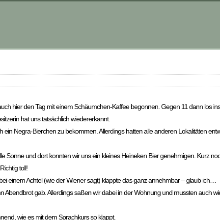
 auch hier den Tag mit einem Schäumchen-Kaffee begonnen. Gegen 11 dann los ins
itzerin hat uns tatsächlich wiedererkannt.
h ein Negra-Bierchen zu bekommen. Allerdings hatten alle anderen Lokalitäten ent
lle Sonne und dort konnten wir uns ein kleines Heineken Bier genehmigen. Kurz noc
chtig toll!
bei einem Achtel (wie der Wiener sagt) klappte das ganz annehmbar – glaub ich…
 Abendbrot gab. Allerdings saßen wir dabei in der Wohnung und mussten auch w
nnend, wie es mit dem Sprachkurs so klappt.