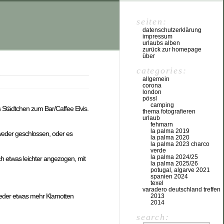
seiten:
datenschutzerklärung
impressum
urlaubs alben
zurück zur homepage
über
categories:
allgemein
corona
london
pössl
camping
 Städtchen zum Bar/Caffee Elvis.
thema fotografieren
urlaub
fehmarn
la palma 2019
weder geschlossen, oder es
la palma 2020
la palma 2023 charco
verde
la palma 2024/25
h etwas leichter angezogen, mit
la palma 2025/26
potugal, algarve 2021
spanien 2024
texel
varadero deutschland treffen
ieder etwas mehr Klamotten
2013
2014
search: