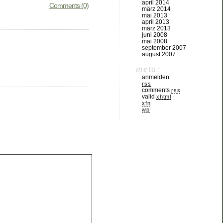
april 2014
Comments (0)
märz 2014
mai 2013
april 2013
märz 2013
juni 2008
mai 2008
september 2007
august 2007
meta:
anmelden
rss
comments
rss
valid
xhtml
xfn
wp