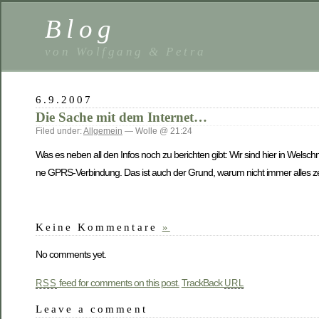
Blog
von Wolfgang & Petra
6.9.2007
Die Sache mit dem Internet…
Filed under:
Allgemein
— Wolle @ 21:24
Was es neben all den Infos noch zu berichten gibt: Wir sind hier in Welschn
ne GPRS-Verbindung. Das ist auch der Grund, warum nicht immer alles ze
Keine Kommentare
»
No comments yet.
feed for comments on this post.
TrackBack
RSS
URL
Leave a comment