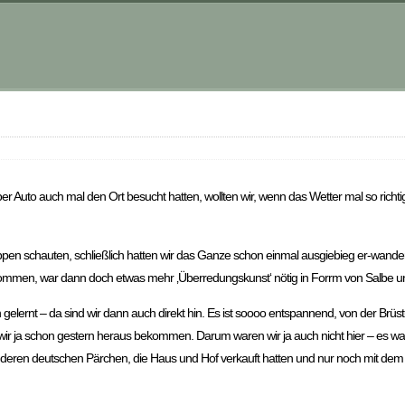
Auto auch mal den Ort besucht hatten, wollten wir, wenn das Wetter mal so richtig 
ppen schauten, schließlich hatten wir das Ganze schon einmal ausgiebieg er-wandert
kommen, war dann doch etwas mehr ‚Überredungskunst‘ nötig in Forrm von Salbe un
elernt – da sind wir dann auch direkt hin. Es ist soooo entspannend, von der Brüs
 wir ja schon gestern heraus bekommen. Darum waren wir ja auch nicht hier – es wa
anderen deutschen Pärchen, die Haus und Hof verkauft hatten und nur noch mit 