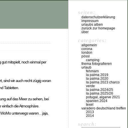
seiten:
datenschutzerklärung
impressum
urlaubs alben
zurück zur homepage
über
categories:
allgemein
corona
london
pössl
camping
gut mitspielt, noch einmal per
thema fotografieren
urlaub
fehmarn
la palma 2019
la palma 2020
, sind wir auch recht zügig voran
la palma 2023 charco
verde
d Tabletten.
la palma 2024/25
la palma 2025/26
potugal, algarve 2021
tung auf das Meer zu sehen, bei
spanien 2024
texel
r einfach die Atmosphäre.
varadero deutschland treffen
2013
dem WoMo unterwegs waren…jaja,
2014
search: