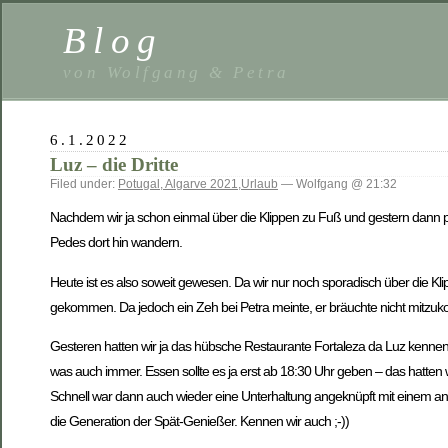
Blog
von Wolfgang & Petra
6.1.2022
Luz – die Dritte
Filed under:
Potugal, Algarve 2021
,
Urlaub
— Wolfgang @ 21:32
Nachdem wir ja schon einmal über die Klippen zu Fuß und gestern dann per 
Pedes dort hin wandern.
Heute ist es also soweit gewesen. Da wir nur noch sporadisch über die Kli
gekommen. Da jedoch ein Zeh bei Petra meinte, er bräuchte nicht mitzu
Gesteren hatten wir ja das hübsche Restaurante Fortaleza da Luz kennen g
was auch immer. Essen sollte es ja erst ab 18:30 Uhr geben – das hatten
Schnell war dann auch wieder eine Unterhaltung angeknüpft mit einem 
die Generation der Spät-Genießer. Kennen wir auch ;-))