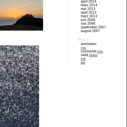
april 2014
märz 2014
mai 2013
april 2013
märz 2013
juni 2008
mai 2008
september 2007
august 2007
meta:
anmelden
rss
comments
rss
valid
xhtml
xfn
wp