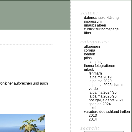
seiten:
datenschutzerklärung
impressum
urlaubs alben
zurück zur homepage
über
categories:
allgemein
corona
london
pössl
camping
thema fotografieren
urlaub
fehmarn
la palma 2019
la palma 2020
fröhlicher aufbrechen und auch
la palma 2023 charco
verde
la palma 2024/25
la palma 2025/26
potugal, algarve 2021
spanien 2024
texel
varadero deutschland treffen
2013
2014
search: