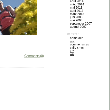
april 2014
märz 2014
mai 2013
april 2013
märz 2013
juni 2008
mai 2008
september 2007
august 2007
meta:
anmelden
rss
comments
rss
valid
xhtml
xfn
wp
Comments (0)