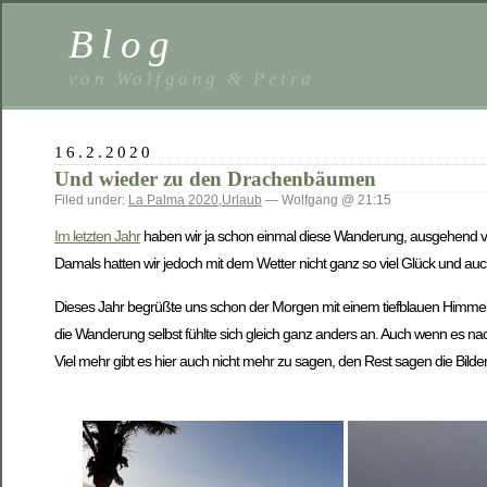
Blog
von Wolfgang & Petra
16.2.2020
Und wieder zu den Drachenbäumen
Filed under:
La Palma 2020
,
Urlaub
— Wolfgang @ 21:15
Im letzten Jahr
haben wir ja schon einmal diese Wanderung, ausgehend vo
Damals hatten wir jedoch mit dem Wetter nicht ganz so viel Glück und auc
Dieses Jahr begrüßte uns schon der Morgen mit einem tiefblauen Himmel un
die Wanderung selbst fühlte sich gleich ganz anders an. Auch wenn es na
Viel mehr gibt es hier auch nicht mehr zu sagen, den Rest sagen die Bilde